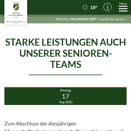
Menü
18°
Jetzt neu:
Murstätten 360°
- virtuelle Tour starten →
STARKE LEISTUNGEN AUCH
Skip
to
UNSERER SENIOREN-
content
TEAMS
Montag
17
Aug 2020
Zum Abschluss der diesjährigen