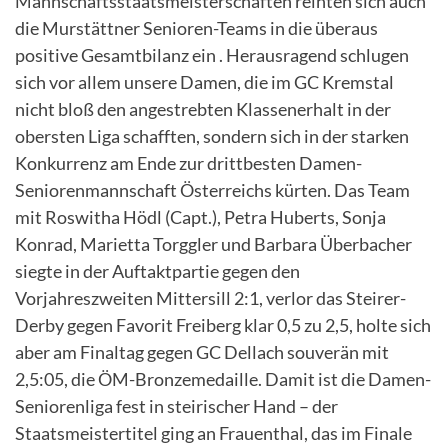
Mannschaftsstaatsmeisterschaften reihten sich auch
die Murstättner Senioren-Teams in die überaus
positive Gesamtbilanz ein . Herausragend schlugen
sich vor allem unsere Damen, die im GC Kremstal
nicht bloß den angestrebten Klassenerhalt in der
obersten Liga schafften, sondern sich in der starken
Konkurrenz am Ende zur drittbesten Damen-
Seniorenmannschaft Österreichs kürten. Das Team
mit Roswitha Hödl (Capt.), Petra Huberts, Sonja
Konrad, Marietta Torggler und Barbara Überbacher
siegte in der Auftaktpartie gegen den
Vorjahreszweiten Mittersill 2:1, verlor das Steirer-
Derby gegen Favorit Freiberg klar 0,5 zu 2,5, holte sich
aber am Finaltag gegen GC Dellach souverän mit
2,5:05, die ÖM-Bronzemedaille. Damit ist die Damen-
Seniorenliga fest in steirischer Hand – der
Staatsmeistertitel ging an Frauenthal, das im Finale